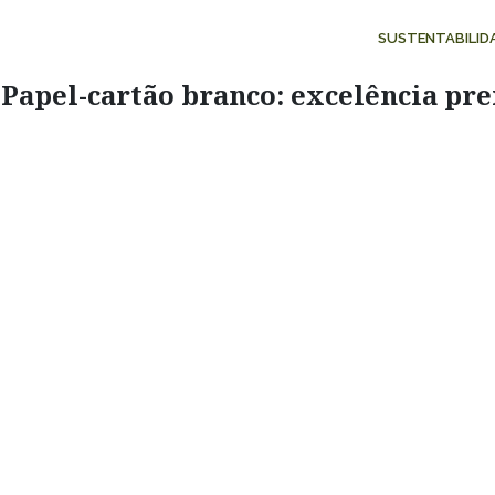
SUSTENTABILID
Papel-cartão branco: excelência p
Pular para o Conteúdo principal