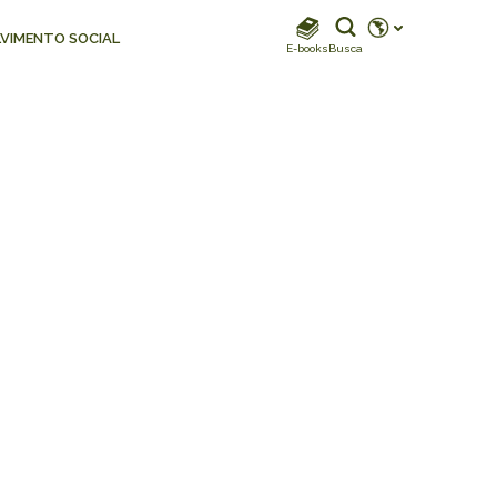
REDES SOCIAIS
VIMENTO SOCIAL
E-books
Busca
Instagram
Instagram Biodiverdidade
Instagram Klabin For You
TikTok
Facebook
LinkedIn
Facebook Klabin For You
YouTube
Spotify