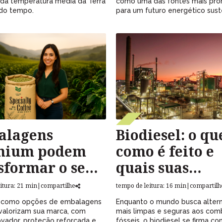
da temperatura média da Terra
como uma das fontes mais pro
 do tempo.
para um futuro energético sust
alagens
Biodiesel: o que
mium podem
como é feito e
sformar o seu
quais suas
cio!
vantagens
itura: 21 min
|
compartilhe
tempo de leitura: 16 min
|
compartilh
 como opções de embalagens
Enquanto o mundo busca altern
valorizam sua marca, com
mais limpas e seguras aos comb
ovador, proteção reforçada e
fósseis, o biodiesel se firma c