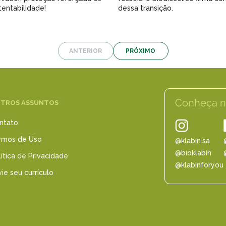
tentabilidade!
dessa transição.
ANTERIOR
PRÓXIMO
Conheça n
TROS ASSUNTOS
ntato
rmos de Uso
@klabin.sa
@bioklabin
ítica de Privacidade
@klabinforyou
ie seu currículo