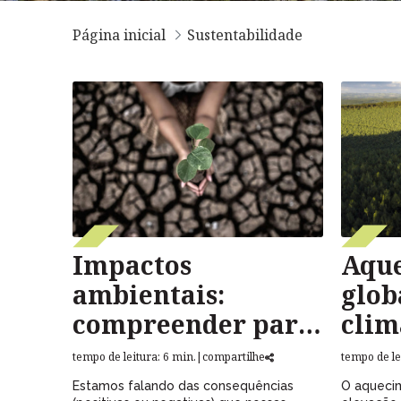
Página inicial
Sustentabilidade
Impactos
Aqu
ambientais:
glob
compreender para
clim
transformar o
tran
tempo de leitura: 6 min.
|
compartilhe
tempo de le
futuro
plan
Estamos falando das consequências
O aqueci