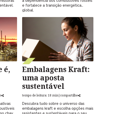
missoras
a dependência dos combustíveis fósseis
entável.
e fortalece a transição energética
global.
 é,
Embalagens Kraft:
uma aposta
sustentável
e
tempo de leitura: 18 min
|
compartilhe
ativas
Descubra tudo sobre o universo das
ustíveis
embalagens kraft e escolha opções mais
omo chave
resistentes e sustentáveis para o seu