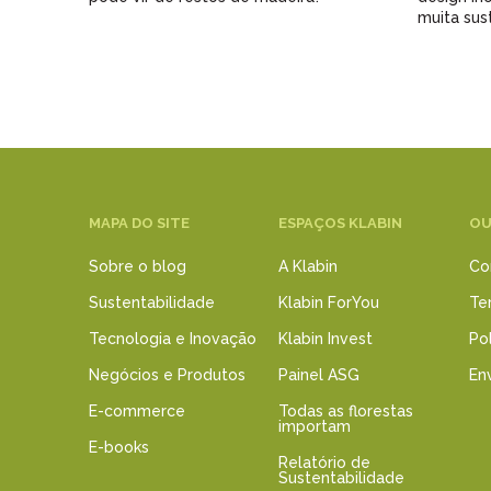
muita sus
MAPA DO SITE
ESPAÇOS KLABIN
OU
Sobre o blog
A Klabin
Co
Sustentabilidade
Klabin ForYou
Te
Tecnologia e Inovação
Klabin Invest
Pol
Negócios e Produtos
Painel ASG
Env
E-commerce
Todas as florestas
importam
E-books
Relatório de
Sustentabilidade