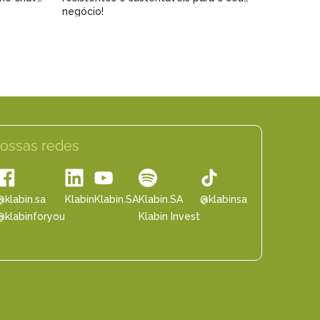
negócio!
ossas redes
@klabin.sa
Klabin
Klabin.SA
Klabin.SA
@klabinsa
@klabinforyou
Klabin Invest