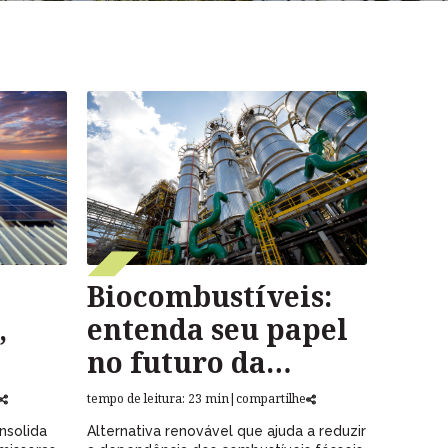
Biocombustíveis:
,
entenda seu papel
no futuro da
energia
tempo de leitura: 23 min
|
compartilhe
nsolida
Alternativa renovável que ajuda a reduzir