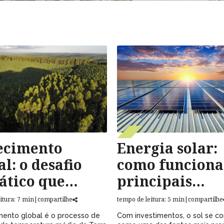
ecimento
Energia solar:
al: o desafio
como funciona
ático que
principais
sforma o
vantagens e
itura: 7 min
|
compartilhe
tempo de leitura: 5 min
|
compartilhe
eta
aplicações
mento global é o processo de
Com investimentos, o sol se co