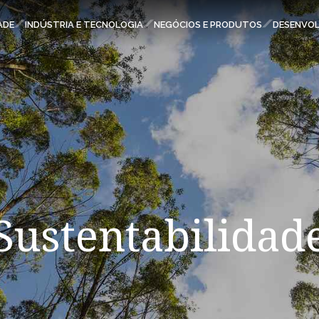
ESPAÇOS KLABIN
ADE
INDÚSTRIA E TECNOLOGIA
NEGÓCIOS E PRODUTOS
DESENVOL
Carreiras
Relatório de Sustentabilidade
Parque Ecológico Klabin
Eukaliner
Plante com a Klabin
Klabin ForYou
Relações com Investidores
Sustentabilidad
Todas Florestas Importam
Programa Caiubi
Inova Klabin