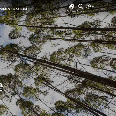
REDES SOCIAIS
VIMENTO SOCIAL
E-books
Busca
Instagram
Instagram Biodiverdidade
Instagram Klabin For You
TikTok
Facebook
LinkedIn
Facebook Klabin For You
e
YouTube
Spotify