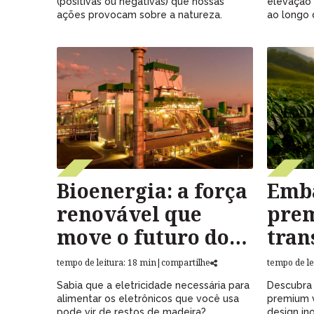
(positivas ou negativas) que nossas
elevação 
ações provocam sobre a natureza.
ao longo
Bioenergia: a força
Emb
renovável que
pre
move o futuro do
tran
Brasil
negó
tempo de leitura: 18 min
|
compartilhe
tempo de le
Sabia que a eletricidade necessária para
Descubra
alimentar os eletrônicos que você usa
premium 
pode vir de restos de madeira?
design in