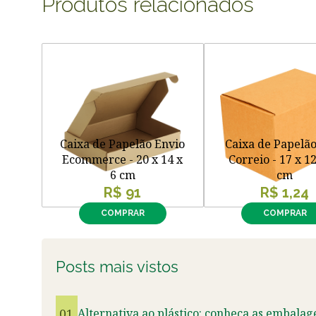
Produtos relacionados
Caixa de Papelão Envio
Caixa de Papelã
Ecommerce - 20 x 14 x
Correio - 17 x 12
6 cm
cm
R$ 91
R$ 1,24
COMPRAR
COMPRAR
Posts mais vistos
01
Alternativa ao plástico: conheça as embalag