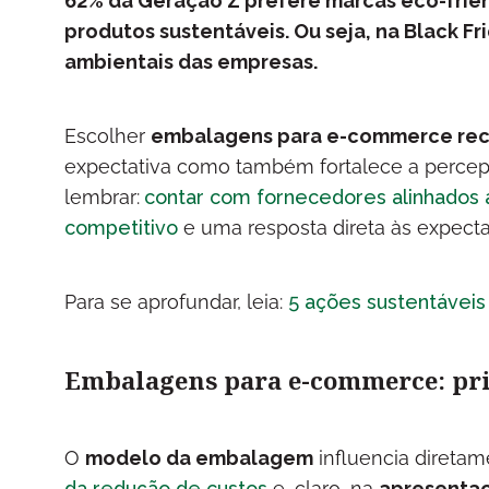
62% da Geração Z prefere marcas eco-frien
produtos sustentáveis. Ou seja, na Black Fr
ambientais das empresas.
Escolher
embalagens para e-commerce reci
expectativa como também fortalece a percepç
lembrar:
contar com fornecedores alinhados a
competitivo
e uma resposta direta às expect
Para se aprofundar, leia:
5 ações sustentáveis
Embalagens para e-commerce: pri
O
modelo da embalagem
influencia direta
da redução de custos
e, claro, na
apresentaç