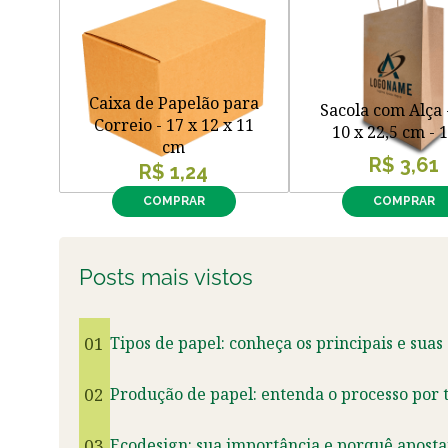
Caixa de Papelão para
Sacola com Alça 
Correio - 17 x 12 x 11
10 x 22,5 cm - 
cm
R$ 3,61
R$ 1,24
COMPRAR
COMPRAR
Posts mais vistos
01
Tipos de papel: conheça os principais e suas
02
Produção de papel: entenda o processo por t
03
Ecodesign: sua importância e porquê aposta