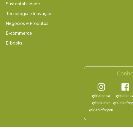
Sustentabilidade
Tecnologia e Inovação
Negócios e Produtos
E-commerce
E-books
Conhe
@klabin.sa
@klabin.s
@bioklabin
@klabinfor
@klabinforyou