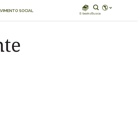
REDES SOCIAIS
VIMENTO SOCIAL
E-books
Busca
Instagram
Instagram Biodiverdidade
nte
Instagram Klabin For You
TikTok
Facebook
LinkedIn
Facebook Klabin For You
YouTube
Spotify