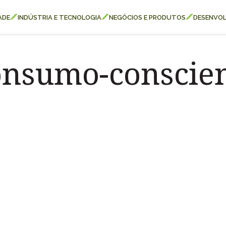
ESPAÇOS KLABIN
ADE
INDÚSTRIA E TECNOLOGIA
NEGÓCIOS E PRODUTOS
DESENVOL
Carreiras
Relatório de Sustentabilidade
nsumo-conscie
Parque Ecológico Klabin
Eukaliner
Plante com a Klabin
Klabin ForYou
Relações com Investidores
Todas Florestas Importam
Programa Caiubi
Inova Klabin