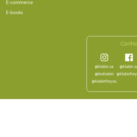
E-commerce
E-books
Conhe
@klabin.sa
@klabin.s
@bioklabin
@klabinfor
@klabinforyou