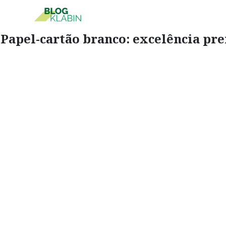
Papel-cartão branco: excelência p
Pular para o Conteúdo principal