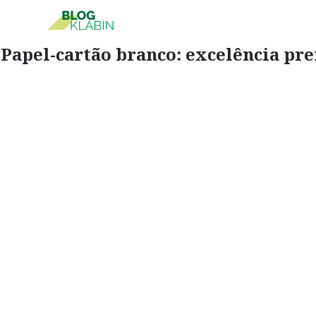
Papel-cartão branco: excelência p
Pular para o Conteúdo principal