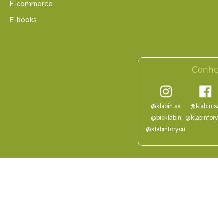
E-commerce
E-books
Conhe
@klabin.sa
@klabin.s
@bioklabin
@klabinfor
@klabinforyou