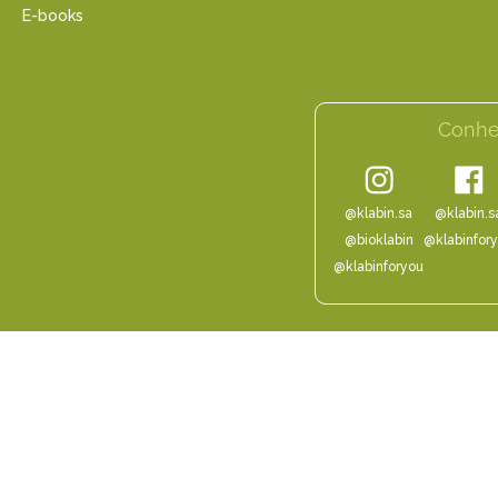
E-books
Conhe
@klabin.sa
@klabin.s
@bioklabin
@klabinfor
@klabinforyou