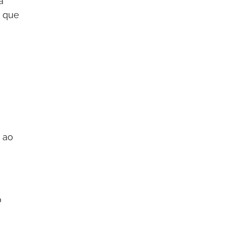
á
r que
e ao
o