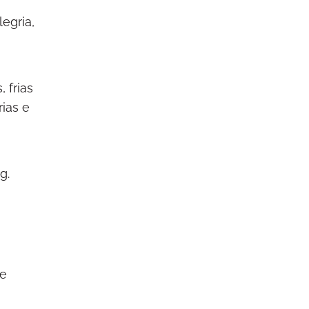
egria,
 frias
ias e
g.
 e