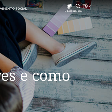
REDES SOCIAIS
VIMENTO SOCIAL
E-books
Busca
Instagram
Instagram Biodiverdidade
Instagram Klabin For You
TikTok
Facebook
LinkedIn
res e como
Facebook Klabin For You
YouTube
Spotify