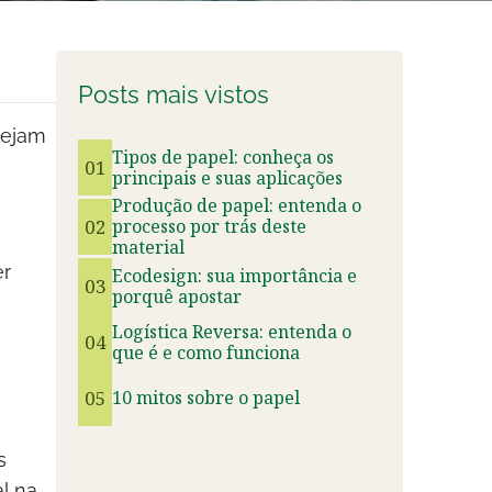
Posts mais vistos
sejam
Tipos de papel: conheça os
01
principais e suas aplicações
Produção de papel: entenda o
02
processo por trás deste
material
er
Ecodesign: sua importância e
03
porquê apostar
Logística Reversa: entenda o
04
que é e como funciona
05
10 mitos sobre o papel
s
l na