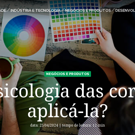
ESPAÇOS KLABIN
ADE
INDÚSTRIA E TECNOLOGIA
NEGÓCIOS E PRODUTOS
DESENVOL
Carreiras
Relatório de Sustentabilidade
Parque Ecológico Klabin
Eukaliner
Plante com a Klabin
NEGÓCIOS E PRODUTOS
Klabin ForYou
sicologia das co
Relações com Investidores
Todas Florestas Importam
aplicá-la?
Programa Caiubi
Inova Klabin
data: 25/04/2024 | tempo de leitura: 12 min