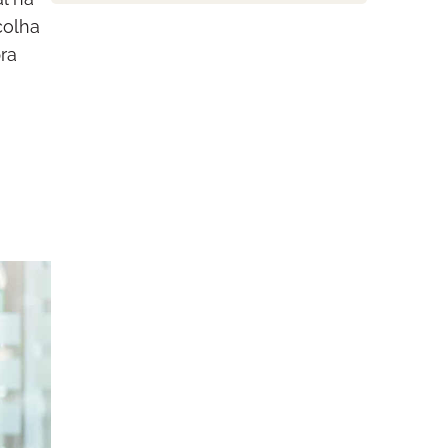
colha
ra