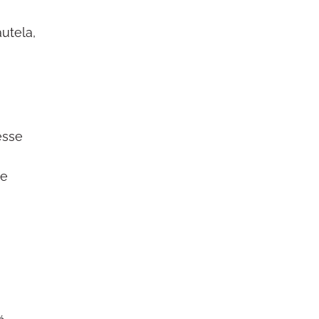
utela,
esse
de