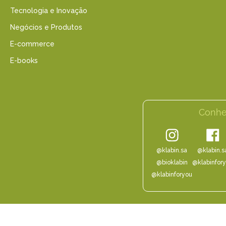
Tecnologia e Inovação
Negócios e Produtos
E-commerce
E-books
Conhe
@klabin.sa
@klabin.s
@bioklabin
@klabinfor
@klabinforyou