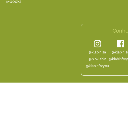
E-books
Conhe
@klabin.sa
@klabin.s
@bioklabin
@klabinfor
@klabinforyou