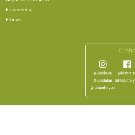
E-commerce
E-books
Conhe
@klabin.sa
@klabin.s
@bioklabin
@klabinfor
@klabinforyou