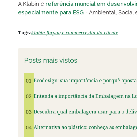
A Klabin é
referência mundial em desenvolvi
especialmente para ESG
- Ambiental, Social
Tags:
klabin-foryou,
e-commerce,
dia-do-cliente
Posts mais vistos
01
Ecodesign: sua importância e porquê aposta
02
Entenda a importância da Embalagem na Logí
03
Descubra qual embalagem usar para o deliv
04
Alternativa ao plástico: conheça as embalag