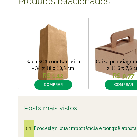
Produtos relacionados
Saco SOS com Barreira
Caixa pra Viagem 
- 34 x 18 x 10,5 cm
x 11,6 x 7,6 
R$ 1,12
R$ 0,77
COMPRAR
COMPRAR
Posts mais vistos
01
Ecodesign: sua importância e porquê aposta