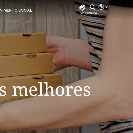
REDES SOCIAIS
VIMENTO SOCIAL
E-books
Busca
Instagram
Instagram Biodiverdidade
Instagram Klabin For You
TikTok
Facebook
LinkedIn
os melhores
Facebook Klabin For You
YouTube
Spotify