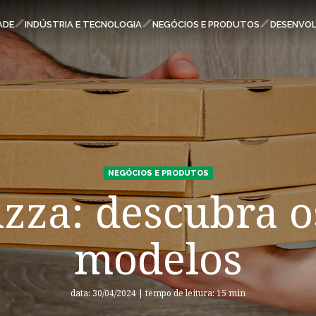
ESPAÇOS KLABIN
ADE
INDÚSTRIA E TECNOLOGIA
NEGÓCIOS E PRODUTOS
DESENVOL
Carreiras
Relatório de Sustentabilidade
Parque Ecológico Klabin
Eukaliner
Plante com a Klabin
NEGÓCIOS E PRODUTOS
Klabin ForYou
izza: descubra 
Relações com Investidores
Todas Florestas Importam
modelos
Programa Caiubi
Inova Klabin
data: 30/04/2024 | tempo de leitura: 15 min