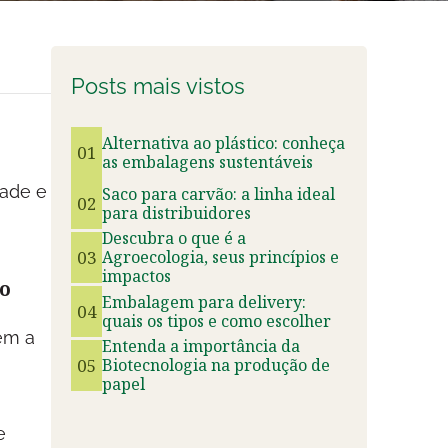
Posts mais vistos
Alternativa ao plástico: conheça
01
as embalagens sustentáveis
dade e
Saco para carvão: a linha ideal
02
para distribuidores
Descubra o que é a
03
Agroecologia, seus princípios e
impactos
io
Embalagem para delivery:
04
quais os tipos e como escolher
em a
Entenda a importância da
05
Biotecnologia na produção de
papel
e