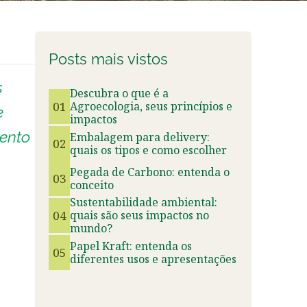
Posts mais vistos
s
Descubra o que é a
01
Agroecologia, seus princípios e
e
impactos
mento
Embalagem para delivery:
02
quais os tipos e como escolher
Pegada de Carbono: entenda o
03
conceito
Sustentabilidade ambiental:
04
quais são seus impactos no
mundo?
Papel Kraft: entenda os
05
diferentes usos e apresentações