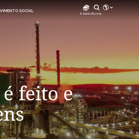
REDES SOCIAIS
VIMENTO SOCIAL
E-books
Busca
Instagram
Instagram Biodiverdidade
Instagram Klabin For You
TikTok
Facebook
LinkedIn
é feito e
Facebook Klabin For You
YouTube
ens
Spotify