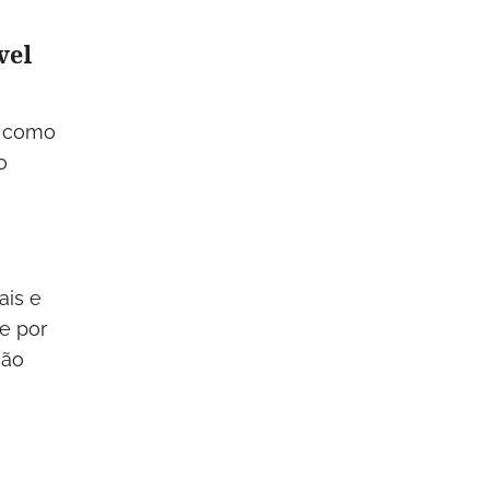
vel
, como
o
ais e
e por
ção