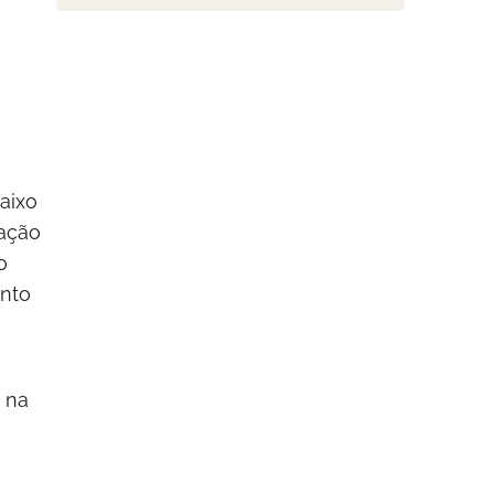
aixo
ração
o
ento
 na