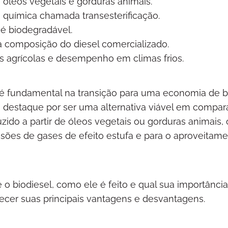
e óleos vegetais e gorduras animais.
química chamada transesterificação.
 é biodegradável.
na composição do diesel comercializado.
s agrícolas e desempenho em climas frios.
 é fundamental na transição para uma economia de b
a destaque por ser uma alternativa viável em compa
uzido a partir de óleos vegetais ou gorduras animais, 
ssões de gases de efeito estufa e para o aproveitam
o biodiesel, como ele é feito e qual sua importância
ecer suas principais vantagens e desvantagens.