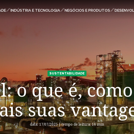
ESPAÇOS KLABIN
ADE
INDÚSTRIA E TECNOLOGIA
NEGÓCIOS E PRODUTOS
DESENVOL
Carreiras
Relatório de Sustentabilidade
Parque Ecológico Klabin
Eukaliner
Plante com a Klabin
SUSTENTABILIDADE
Klabin ForYou
l: o que é, como 
Relações com Investidores
Todas Florestas Importam
ais suas vantag
Programa Caiubi
Inova Klabin
data: 17/07/2025 | tempo de leitura: 16 min