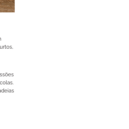
m
urtos,
issões
colas.
adeias