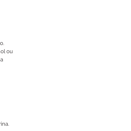
o.
ol ou
 a
ina.