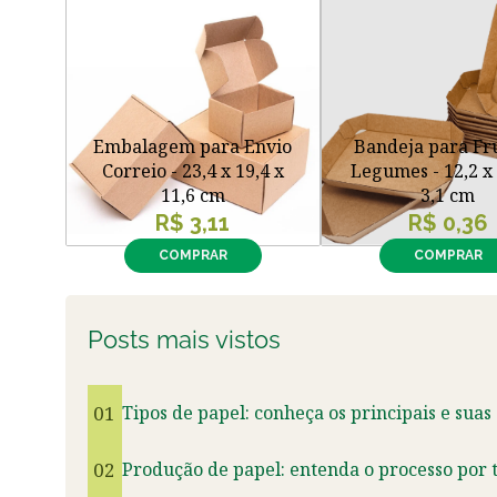
Embalagem para Envio
Bandeja para Fr
Correio - 23,4 x 19,4 x
Legumes - 12,2 x 
11,6 cm
3,1 cm
R$ 3,11
R$ 0,36
COMPRAR
COMPRAR
Posts mais vistos
01
Tipos de papel: conheça os principais e suas
02
Produção de papel: entenda o processo por t