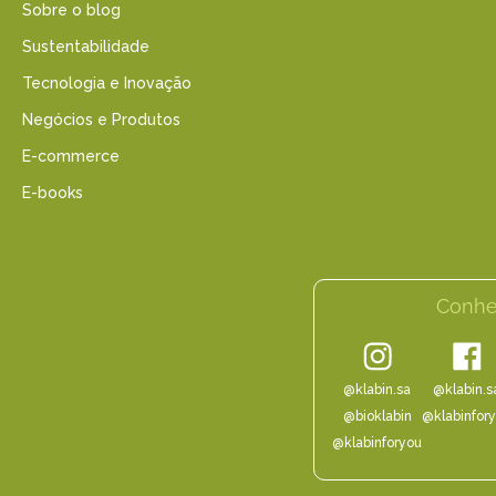
Sobre o blog
Sustentabilidade
Tecnologia e Inovação
Negócios e Produtos
E-commerce
E-books
Conhe
@klabin.sa
@klabin.s
@bioklabin
@klabinfor
@klabinforyou