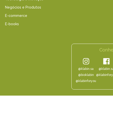
Negócios e Produtos
E-commerce
E-books
Conhe
@klabin.sa
@klabin.s
@bioklabin
@klabinfor
@klabinforyou