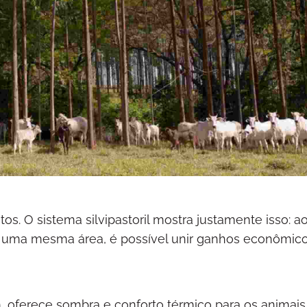
os. O sistema silvipastoril mostra justamente isso: a
m uma mesma área, é possível unir ganhos econômic
, oferece sombra e conforto térmico para os animais