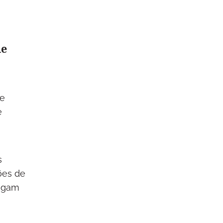
de
de
e
s
ões de
hegam