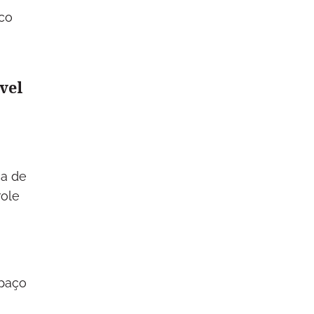
co
ável
ça de
role
spaço