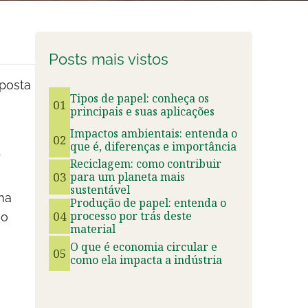
Posts mais vistos
oposta
Tipos de papel: conheça os
01
principais e suas aplicações
Impactos ambientais: entenda o
02
que é, diferenças e importância
.
Reciclagem: como contribuir
03
para um planeta mais
sustentável
ma
Produção de papel: entenda o
04
processo por trás deste
no
material
O que é economia circular e
05
como ela impacta a indústria