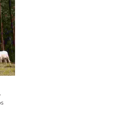
o
os
,