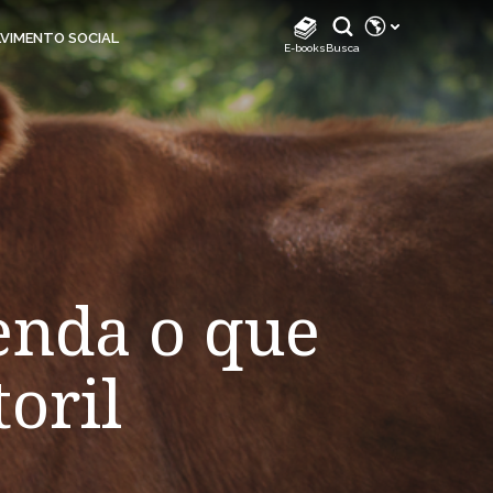
REDES SOCIAIS
VIMENTO SOCIAL
E-books
Busca
Instagram
Instagram Biodiverdidade
Instagram Klabin For You
TikTok
Facebook
LinkedIn
enda o que
Facebook Klabin For You
YouTube
toril
Spotify