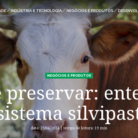
ESPAÇOS KLABIN
ADE
INDÚSTRIA E TECNOLOGIA
NEGÓCIOS E PRODUTOS
DESENVOL
Carreiras
Relatório de Sustentabilidade
Parque Ecológico Klabin
Eukaliner
Plante com a Klabin
NEGÓCIOS E PRODUTOS
Klabin ForYou
e preservar: ent
Relações com Investidores
Todas Florestas Importam
sistema silvipas
Programa Caiubi
Inova Klabin
data: 25/04/2024 | tempo de leitura: 19 min