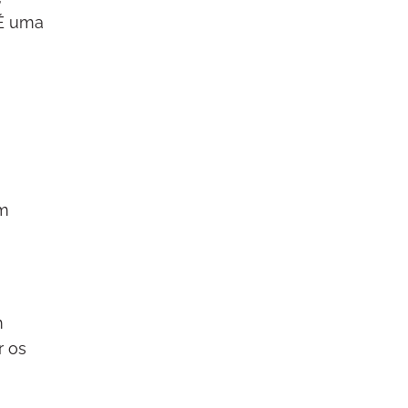
 É uma
um
m
r os