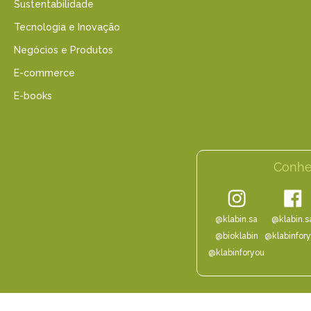
Sustentabilidade
Tecnologia e Inovação
Negócios e Produtos
E-commerce
E-books
Conhe
@klabin.sa
@klabin.s
@bioklabin
@klabinfor
@klabinforyou