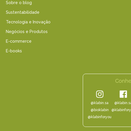
Sobre o blog
Sustentabilidade
Tecnologia e Inovação
Negócios e Produtos
E-commerce
E-books
Conhe
@klabin.sa
@klabin.s
@bioklabin
@klabinfor
@klabinforyou