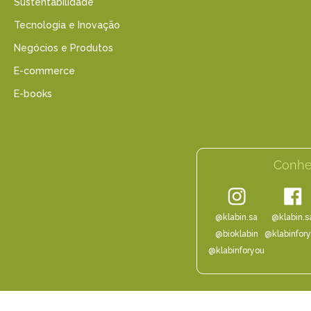
Sustentabilidade
Tecnologia e Inovação
Negócios e Produtos
E-commerce
E-books
Conhe
@klabin.sa
@klabin.s
@bioklabin
@klabinfor
@klabinforyou