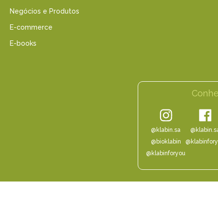
Negócios e Produtos
E-commerce
E-books
Conhe
@klabin.sa
@klabin.s
@bioklabin
@klabinfor
@klabinforyou