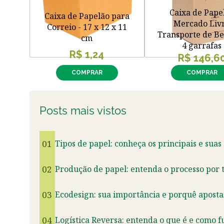
Caixa de Pape
Caixa de Papelão para
Mercado Liv
Correio - 17 x 12 x 11
Transporte de Be
cm
4 garrafas
R$ 1,24
R$ 146,6
COMPRAR
COMPRAR
Posts mais vistos
01
Tipos de papel: conheça os principais e suas
02
Produção de papel: entenda o processo por t
03
Ecodesign: sua importância e porquê aposta
04
Logística Reversa: entenda o que é e como f