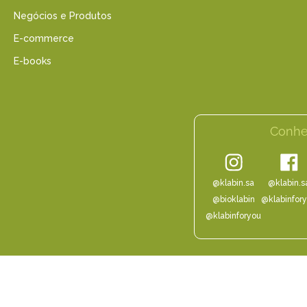
Negócios e Produtos
E-commerce
E-books
Conhe
@klabin.sa
@klabin.s
@bioklabin
@klabinfor
@klabinforyou