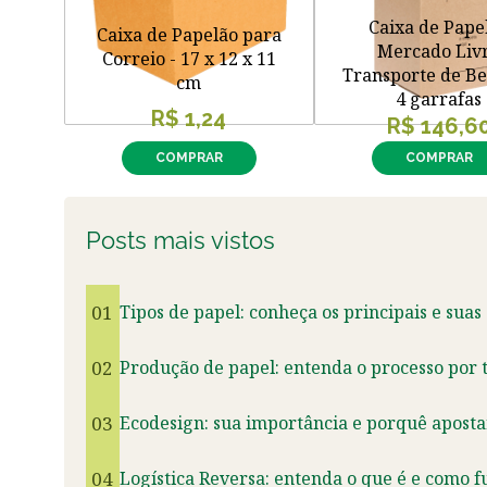
Caixa de Pape
Caixa de Papelão para
Mercado Liv
Correio - 17 x 12 x 11
Transporte de Be
cm
4 garrafas
R$ 1,24
R$ 146,6
COMPRAR
COMPRAR
Posts mais vistos
01
Tipos de papel: conheça os principais e suas
02
Produção de papel: entenda o processo por t
03
Ecodesign: sua importância e porquê aposta
04
Logística Reversa: entenda o que é e como f