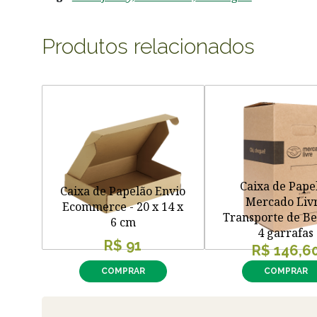
Produtos relacionados
Caixa de Pape
Caixa de Papelão Envio
Mercado Liv
Ecommerce - 20 x 14 x
Transporte de Be
6 cm
4 garrafas
R$ 91
R$ 146,6
COMPRAR
COMPRAR