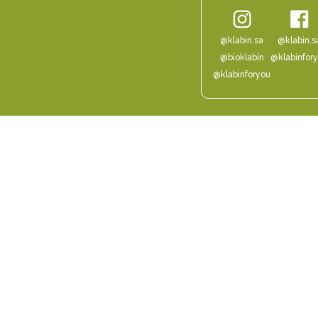
@klabin.sa
@klabin.s
@bioklabin
@klabinfor
@klabinforyou