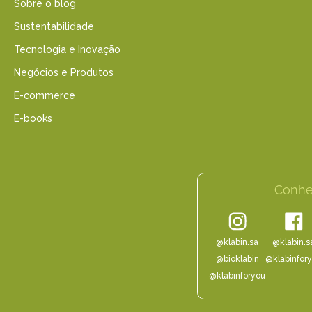
Sobre o blog
Sustentabilidade
Tecnologia e Inovação
Negócios e Produtos
E-commerce
E-books
Conhe
@klabin.sa
@klabin.s
@bioklabin
@klabinfor
@klabinforyou